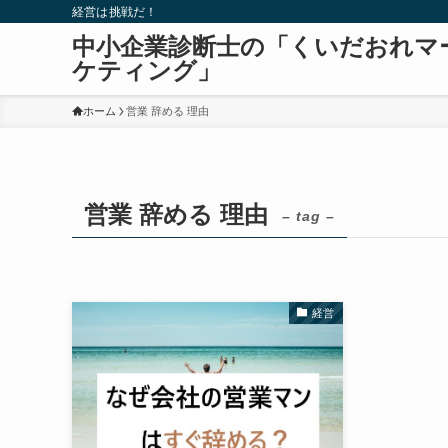
経営は挑戦だ！
中小企業診断士の「くいだおれマ
ケティング」
ホーム
営業 辞める 理由
営業 辞める 理由
– tag –
経営